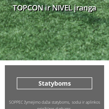
TOPCON ir NIVEL įranga
Statyboms
SOPPEC žymėjimo dažai statyboms, sodui ir aplinkos
priežiūros darbams.