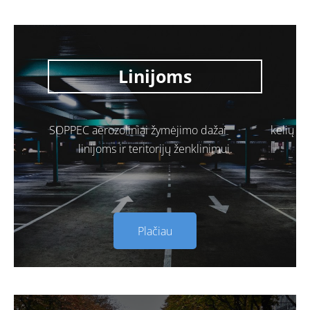
Linijoms
SOPPEC aerozoliniai žymėjimo dažai kelių
linijoms ir teritorijų ženklinimui.
Plačiau