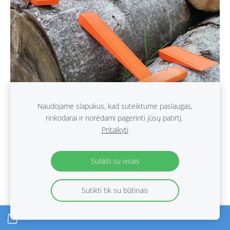
Naudojame slapukus, kad suteiktume paslaugas,
rinkodarai ir norėdami pagerinti jūsų patirtį.
Pritaikyti
Sutikti su visais
Sutikti tik su būtinais