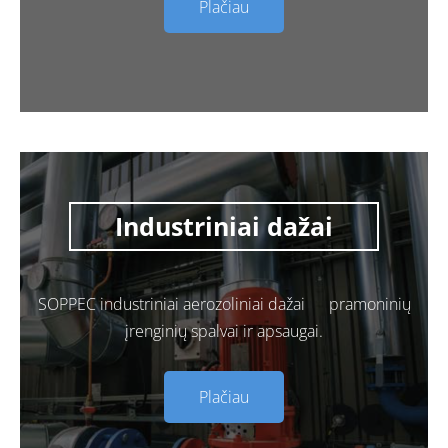
Plačiau
Industriniai dažai
SOPPEC industriniai aerozoliniai dažai pramoninių
įrenginių spalvai ir apsaugai.
Plačiau