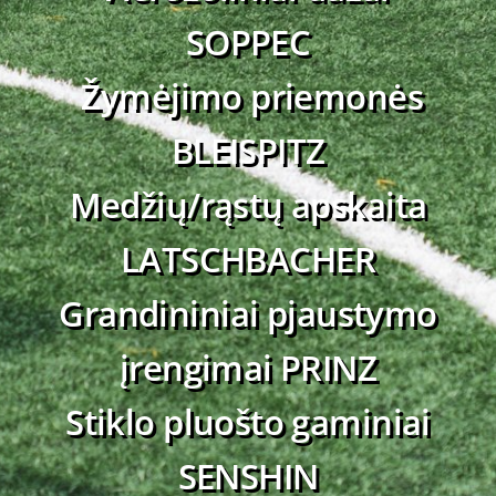
SOPPEC
Žymėjimo priemonės
BLEISPITZ
Medžių/rąstų apskaita
LATSCHBACHER
Grandininiai pjaustymo
įrengimai PRINZ
Stiklo pluošto gaminiai
SENSHIN