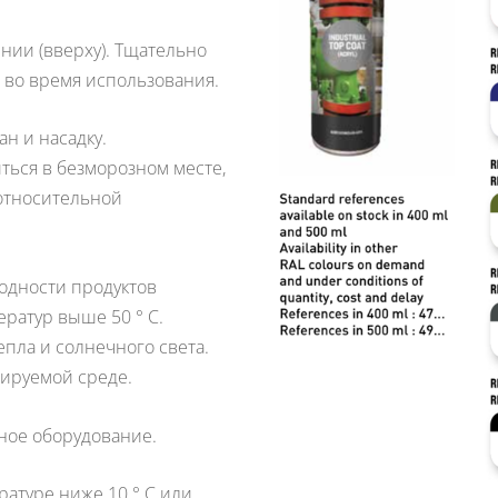
нии (вверху).
Тщательно
 во время использования.
н и насадку.
ься в безморозном месте,
 относительной
годности продуктов
ратур выше 50 ° C.
епла и солнечного света.
ируемой среде.
ное оборудование.
ратуре ниже 10 ° C или