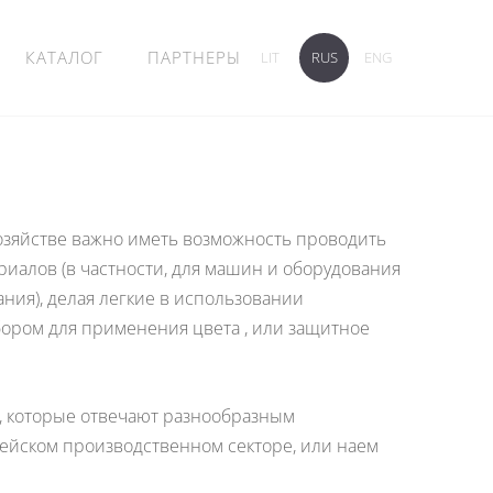
КАТАЛОГ
ПАРТНЕРЫ
LIT
RUS
ENG
озяйстве важно иметь возможность проводить
алов (в частности, для машин и оборудования
ания), делая легкие в использовании
ором для применения цвета
, или защитное
в, которые отвечают разнообразным
ейском производственном секторе, или наем