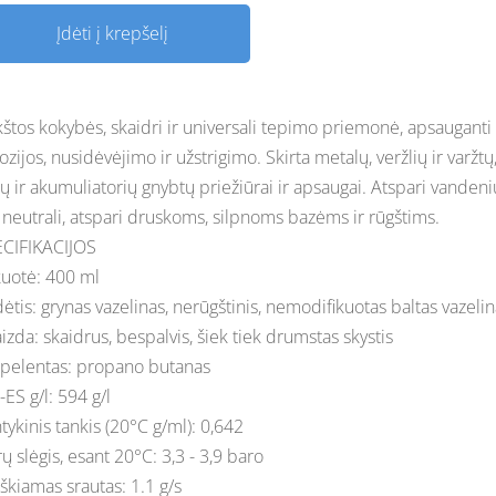
Įdėti į krepšelį
štos kokybės, skaidri ir universali tepimo priemonė, apsauganti
ozijos, nusidėvėjimo ir užstrigimo. Skirta metalų, veržlių ir varžtų
ių ir akumuliatorių gnybtų priežiūrai ir apsaugai. Atspari vandeniu
neutrali, atspari druskoms, silpnoms bazėms ir rūgštims.
CIFIKACIJOS
uotė: 400 ml
ėtis: grynas vazelinas, nerūgštinis, nemodifikuotas baltas vazeli
aizda: skaidrus, bespalvis, šiek tiek drumstas skystis
pelentas: propano butanas
-ES g/l: 594 g/l
tykinis tankis (20°C g/ml): 0,642
ų slėgis, esant 20°C: 3,3 - 3,9 baro
škiamas srautas: 1.1 g/s