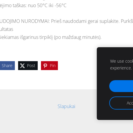
ėjimo taškas: nuo 50°C iki -56°C
DOJIMO NURODYMAI: Prieš naudodami gerai suplakite. Purkškit
ultatas
iekiamas išgarinus tirpiklį (po maždaug minutės).
We use cooki
Share
Post
Pin
experience.
Acc
Slapukai