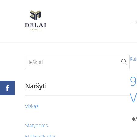
P
Kat
9
Naršyti
V
Viskas
€
Statyboms
Miškininkystei