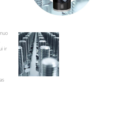
 nuo
,
i ir
nas