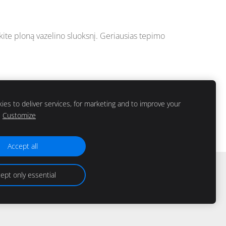
e ploną vazelino sluoksnį. Geriausias tepimo
es to deliver services, for marketing and to improve your
Customize
Accept all
ept only essential