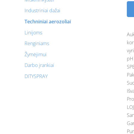
Industriniai dažai
Techniniai aerozoliai
Linijoms
Auk
kor
Renginiams
vyr
Žymėjimui
pH 
Darbo įrankiai
SPE
Pak
DITYSPRAY
Sud
Išv
Pro
LOJ
San
Gar
Pur