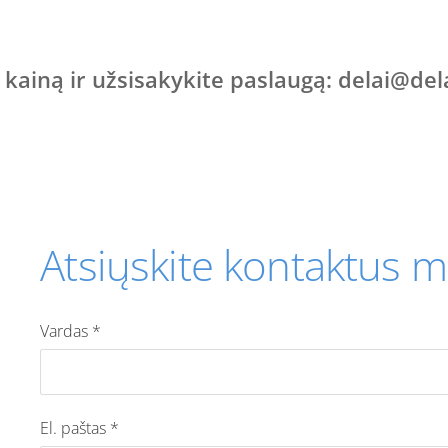
 kainą ir užsisakykite paslaugą:
delai@dela
Atsiųskite kontaktus m
Vardas
*
El. paštas
*