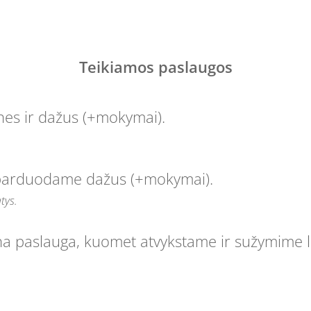
Teikiamos paslaugos
s ir dažus (+mokymai).
parduodame dažus (+mokymai).
tys.
lna paslauga, kuomet atvykstame ir sužymime li