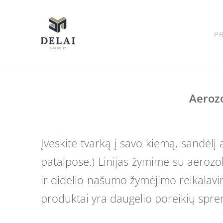
P
Aerozo
Įveskite tvarką į savo kiemą, sandėlį
patalpose
.) Linijas žymime su aerozo
ir didelio našumo žymėjimo reikalavi
produktai yra daugelio poreikių spre