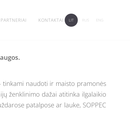
PARTNERIAI
KONTAKTAI
LIT
RUS
ENG
laugos.
 - tinkami naudoti ir maisto pramonės
ų ženklinimo dažai atitinka ilgalaikio
s uždarose patalpose ar lauke, SOPPEC