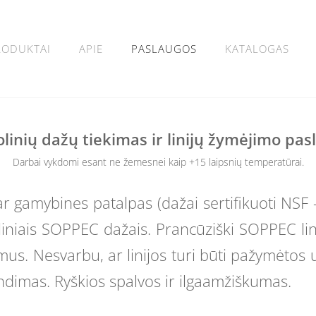
RODUKTAI
APIE
PASLAUGOS
KATALOGAS
linių dažų tiekimas ir linijų žymėjimo pas
Darbai vykdomi esant ne žemesnei kaip +15 laipsnių temperatūrai.
 ar
gamybines patalpas (dažai sertifikuoti NSF
liniais SOPPEC dažais. Prancūziški SOPPEC linij
mus. Nesvarbu, ar linijos turi būti pažymėto
ndimas. Ryškios spalvos ir ilgaamžiškumas.