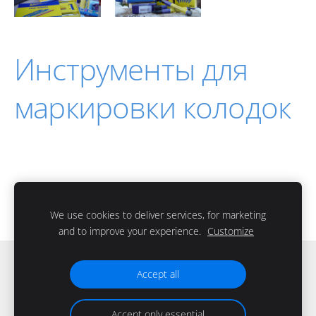
Инструменты для
маркировки колодок
We use cookies to deliver services, for marketing
and to improve your experience.
Customize
Файлы cookie
Accept all
Accept only essential