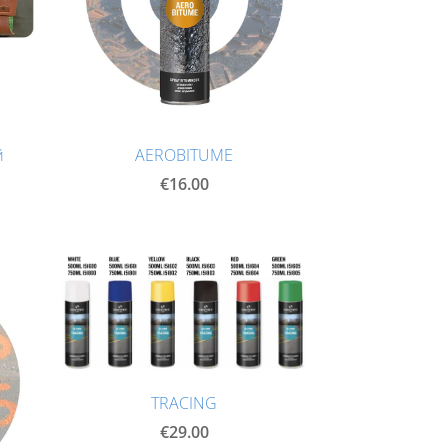
й
AEROBITUME
€16.00
TRACING
€29.00