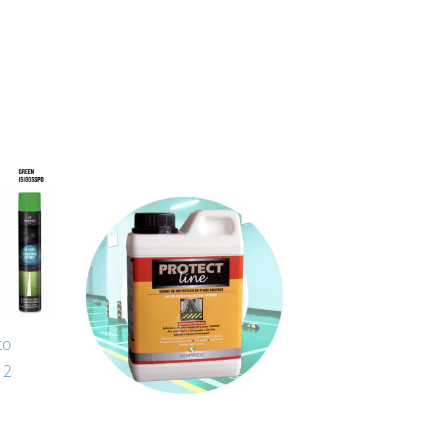
to
12