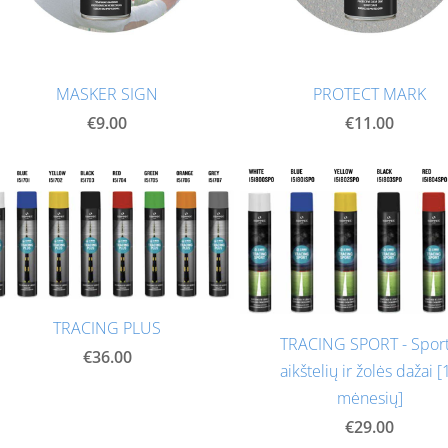
MASKER SIGN
PROTECT MARK
€9.00
€11.00
TRACING PLUS
TRACING SPORT - Spor
€36.00
aikštelių ir žolės dažai [
mėnesių]
€29.00