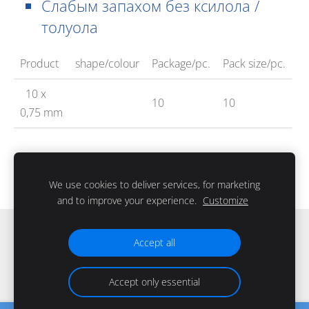
Слабым запахом без ксилола /
толуола
Product
shape/colour
Package/pc.
Pack size/pc.
10 x
10
10
0,75 mm
We use cookies to deliver services, for marketing
and to improve your experience.
Customize
Файлы cookie
Accept all
Accept only essential