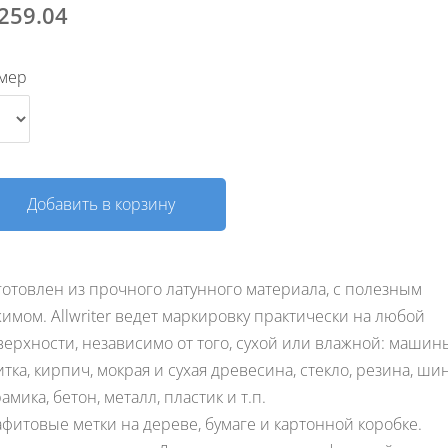
259.04
мер
Добавить в корзину
готовлен из прочного латунного материала, с полезным
жимом. Allwriter ведет маркировку практически на любой
верхности, независимо от того, сухой или влажной: машин
тка, кирпич, мокрая и сухая древесина, стекло, резина, ши
амика, бетон, металл, пластик и т.п.
афитовые метки на дереве, бумаге и картонной коробке.