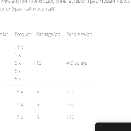
чилка внутри кнопки.
Доступны вставки: графитовый мелок 
мелки (красный и желтый).
t.Nr.
Product
Package/pc.
Pack size/pc.
1 x
1 x
5 x
12
4 Displays
5 x
5 x
5 x
5
120
5 x
5
120
5 x
5
120