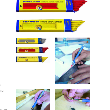
ы,
ны,