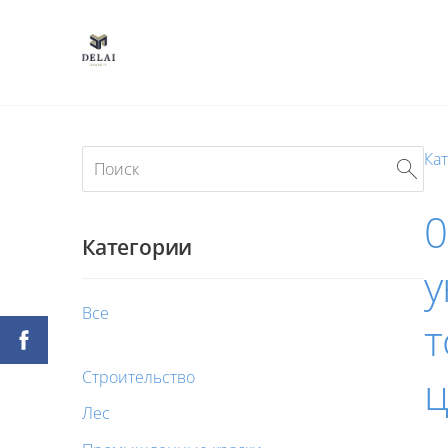
Ка
0
Категории
у
Все
т
Строительство
ц
Лес