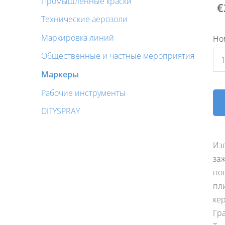
Промышленные краски
€
Технические аерозоли
Маркировка линий
Но
Общественные и частные мероприятия
Маркеры
Pабочие инструменты
DITYSPRAY
Из
за
по
пли
кер
Гр