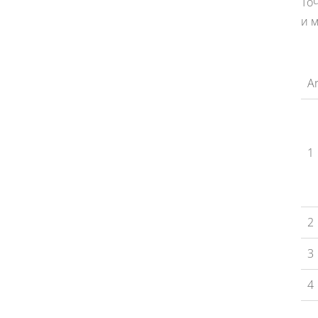
То
и 
Ar
1
2
3
4