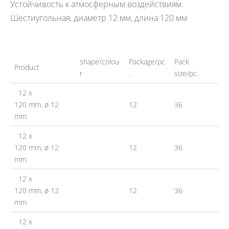
Устойчивость к атмосферным воздействиям.
Шестиугольная, диаметр 12 мм, длина 120 мм
shape/colou
Package/pc
Pack
Product
r
.
size/pc.
12 x
120 mm, ø 12
12
36
mm
12 x
120 mm, ø 12
12
36
mm
12 x
120 mm, ø 12
12
36
mm
12 x