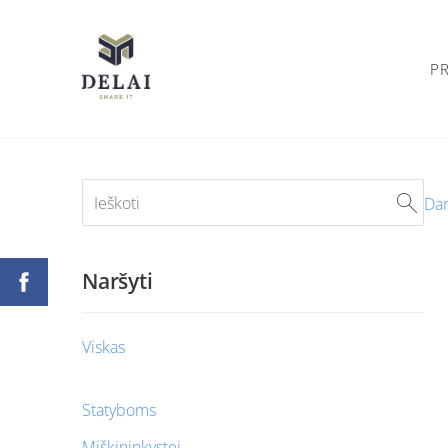
P
Dar
Naršyti
Viskas
Statyboms
Miškininkystei