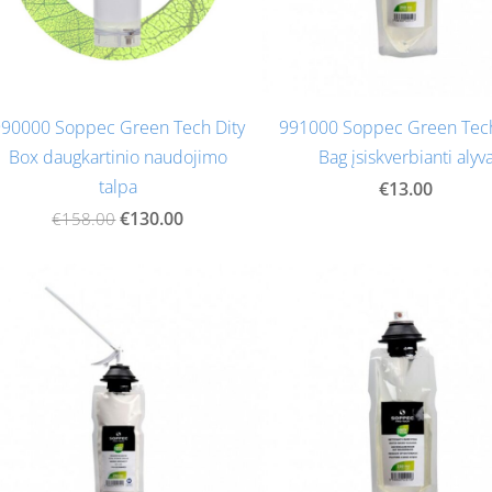
90000 Soppec Green Tech Dity
991000 Soppec Green Tech
Box daugkartinio naudojimo
Bag įsiskverbianti alyv
talpa
€13.00
€130.00
€158.00