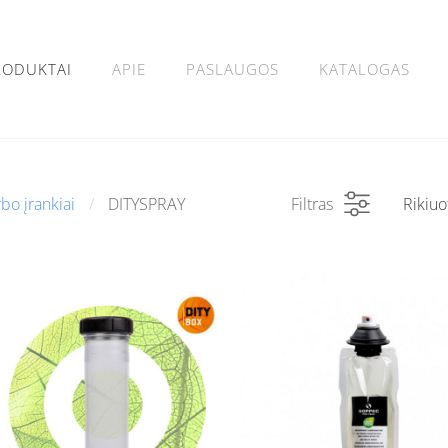
RODUKTAI
APIE
PASLAUGOS
KATALOGAS
bo įrankiai
DITYSPRAY
Filtras
Rikiuo