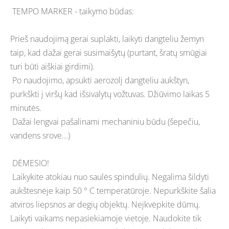
TEMPO MARKER - taikymo būdas:
Prieš naudojimą gerai suplakti, laikyti dangteliu žemyn
taip, kad dažai gerai susimaišytų (purtant, šratų smūgiai
turi būti aiškiai girdimi).
Po naudojimo, apsukti aerozolį dangteliu aukštyn,
purkškti į viršų kad išsivalytų vožtuvas. Džiūvimo laikas 5
minutės.
Dažai lengvai pašalinami mechaniniu būdu (šepečiu,
vandens srove...)
DĖMESIO!
Laikykite atokiau nuo saulės spindulių. Negalima šildyti
aukštesnėje kaip 50 ° C temperatūroje. Nepurkškite šalia
atviros liepsnos ar degių objektų. Neįkvėpkite dūmų.
Laikyti vaikams nepasiekiamoje vietoje. Naudokite tik