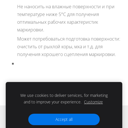
Не наносить на влажные поверхности и при
температуре ниже 5°C для получения
оптимальных рабочих характеристик
маркировки.
Может потребоваться подготовка поверхности:
очистить от рыхлой коры, мха и т.д. для
получения хорошего сцепления маркировки.
We use cookies to deliver services, for marketing
and to improve your experience.
Customize
Файлы cookie
Accept all