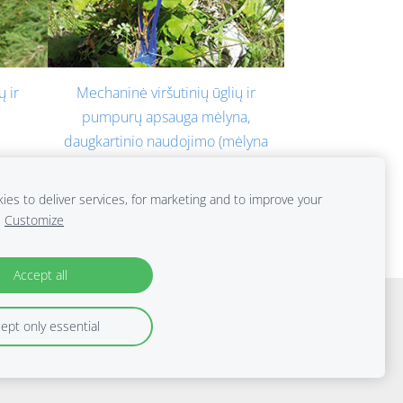
ų ir
Mechaninė viršutinių ūglių ir
pumpurų apsauga mėlyna,
daugkartinio naudojimo (mėlyna
spalva turi atgrasantį poveikį).
€25.46
€26.00
es to deliver services, for marketing and to improve your
Customize
Accept all
ept only essential