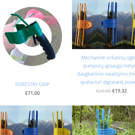
Mechaninė viršutinių ūgli
pumpurų apsauga mėlyn
daugkartinio naudojimo (m
spalva turi atgrasantį povei
FORESTRY GRIP
€19.32
€20.00
€71.00