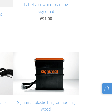
Labels for wood marking
Signumat
at
€91.00
bels
Signumat plastic bag for labeling
wood