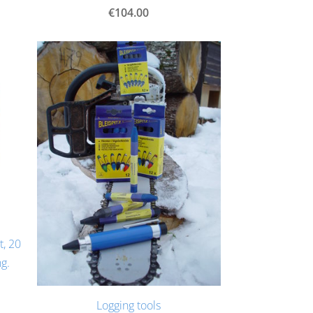
€104.00
t, 20
g.
Logging tools