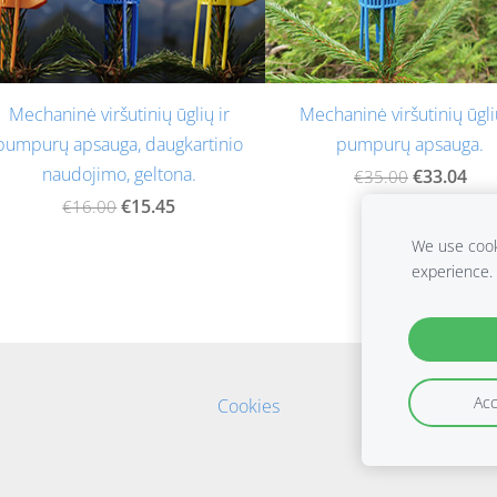
Mechaninė viršutinių ūglių ir
Mechaninė viršutinių ūgli
pumpurų apsauga, daugkartinio
pumpurų apsauga.
naudojimo, geltona.
€33.04
€35.00
€15.45
€16.00
We use cooki
experience.
Acc
Cookies