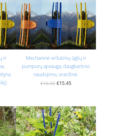
ų ir
Mechaninė viršutinių ūglių ir
a,
pumpurų apsauga, daugkartinio
ėlyna
naudojimo, oranžinė.
kį).
€15.45
€16.00