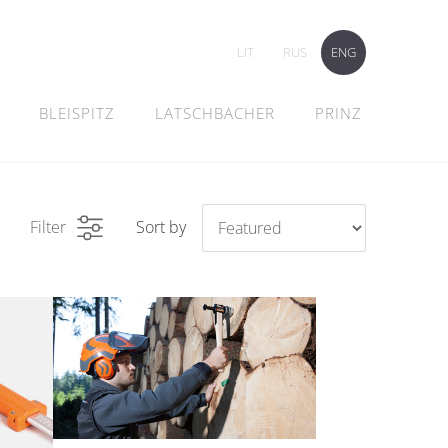
LIT
RUS
ENG
BLEISPITZ
LATSCHBACHER
PRINZ
Filter
Sort by